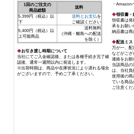
・Amazo
1回のご注文の
送料
商品総額
◆
領収書・
5,399円（税込）以
送料とお支払
を
領収書は発
下
ご確認ください
承をお願い
送料無料
5,400円（税込）以
納品書は商
（沖縄・離島への配送
上可能商品
を除く）
◆
配送ミス
万が一、配
◆
お引き渡し時期について
などがござ
当社にてご入金確認後、または各種手続き完了確
連絡をお願
認後、通常一週間以内に発送します。
当該商品の
※出荷時期は、商品や在庫状況により遅れる場合
は、当社負
がございますので、予めご了承ください。
使用後の商
ている商品
ご注意くだ