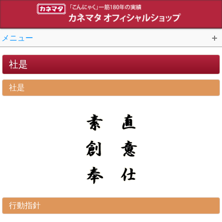
メニュー
社是
社是
行動指針