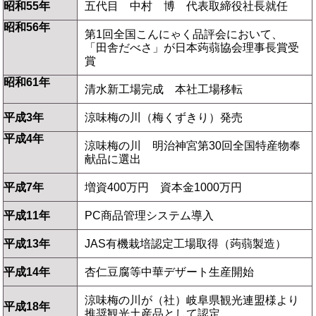
昭和55年
五代目 中村 博 代表取締役社長就任
昭和56年
第1回全国こんにゃく品評会において、
「田舎だべさ」が日本蒟蒻協会理事長賞受
賞
昭和61年
清水新工場完成 本社工場移転
平成3年
涼味梅の川（梅くずきり）発売
平成4年
涼味梅の川 明治神宮第30回全国特産物奉
献品に選出
平成7年
増資400万円 資本金1000万円
平成11年
PC商品管理システム導入
平成13年
JAS有機栽培認定工場取得（蒟蒻製造）
平成14年
杏仁豆腐等中華デザート生産開始
涼味梅の川が（社）岐阜県観光連盟様より
平成18年
推奨観光土産品として認定