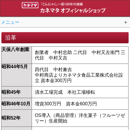
メニュー
沿革
天保八年創業
創業者 中村忠助 二代目 中村又左衛門 三
代目 中村又吉
昭和44年5月
四代目 中村兼吉
中村商店よりカネマタ食品工業株式会社設
立 資本金300万円
昭和45年
清水工場完成 本社工場移転
昭和46年10月
増資300万円 資本金600万円
OS導入（商品管理）洋生菓子（フルーツゼ
昭和52年
リー）生産開始