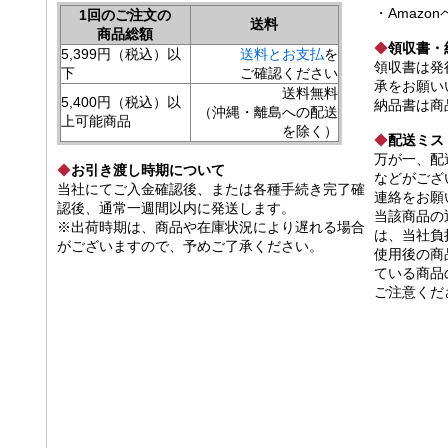
・Amazo
1回のご注文の
送料
商品総額
◆
領収書・
5,399円（税込）以
送料とお支払
を
領収書は発
下
ご確認ください
承をお願い
送料無料
5,400円（税込）以
納品書は商
（沖縄・離島への配送
上可能商品
を除く）
◆
配送ミス
万が一、配
◆
お引き渡し時期について
などがござ
当社にてご入金確認後、または各種手続き完了確
連絡をお願
認後、通常一週間以内に発送します。
当該商品の
※出荷時期は、商品や在庫状況により遅れる場合
は、当社負
がございますので、予めご了承ください。
使用後の商
ている商品
ご注意くだ