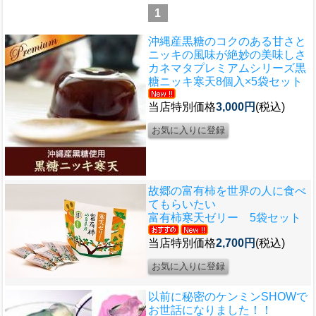
1
沖縄産黒糖のコクのある甘さと
ニッキの風味が絶妙の美味しさ
カネマタプレミアムシリーズ
黒
糖ニッキ寒天8個入×5袋セット
当店特別価格
3,000円
(税込)
故郷の富有柿を世界の人に食べ
てもらいたい
富有柿寒天ゼリー 5袋セット
当店特別価格
2,700円
(税込)
以前に秘密のケンミンSHOWで
お世話になりました！！