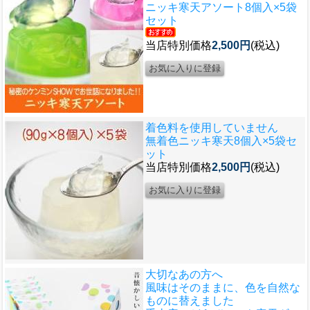
ニッキ寒天アソート8個入×5袋
セット
当店特別価格
2,500円
(税込)
着色料を使用していません
無着色ニッキ寒天8個入×5袋セ
ット
当店特別価格
2,500円
(税込)
大切なあの方へ
風味はそのままに、色を自然な
ものに替えました