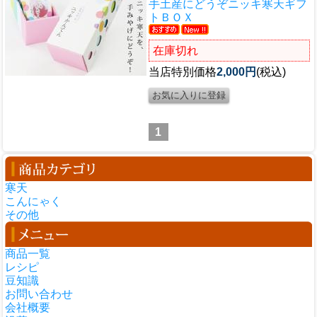
手土産にどうぞ
ニッキ寒天ギフ
トＢＯＸ
在庫切れ
当店特別価格
2,000円
(税込)
1
寒天
こんにゃく
その他
商品一覧
レシピ
豆知識
お問い合わせ
会社概要