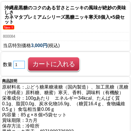
沖縄産黒糖のコクのある甘さとニッキの風味が絶妙の美味
しさ
カネマタプレミアムシリーズ
黒糖ニッキ寒天8個入×5袋セ
ット
800084
当店特別価格
3,000円
(税込)
数量
商品説明
原材料名：ぶどう糖果糖液糖（国内製造）、加工黒糖（黒糖
（沖縄産）原料糖、糖蜜）寒天、香料、調味料（有機酸）
栄養成分：100gあたり エネルギー34kcal、たんぱく質
0.1g、脂質0.0g、炭水化物16.9g、（糖質16.4ｇ、食物繊維
0.5ｇ）食塩相当量0.06ｇ
内容量：85ｇ×８個×5袋セット
賞味期限：3カ月
保存方法：冷暗所