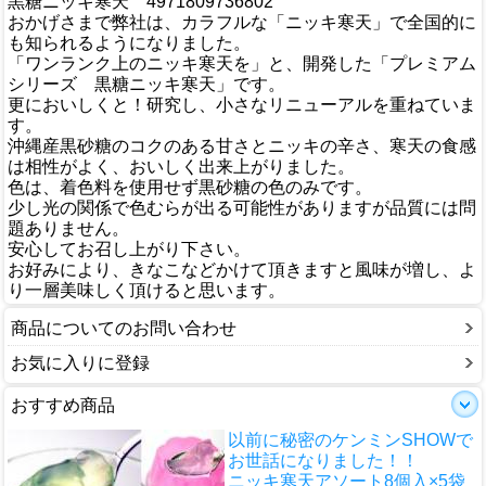
黒糖ニッキ寒天 4971809736802
おかげさまで弊社は、カラフルな「ニッキ寒天」で全国的に
も知られるようになりました。
「ワンランク上のニッキ寒天を」と、開発した「プレミアム
シリーズ 黒糖ニッキ寒天」です。
更においしくと！研究し、小さなリニューアルを重ねていま
す。
沖縄産黒砂糖のコクのある甘さとニッキの辛さ、寒天の食感
は相性がよく、おいしく出来上がりました。
色は、着色料を使用せず黒砂糖の色のみです。
少し光の関係で色むらが出る可能性がありますが品質には問
題ありません。
安心してお召し上がり下さい。
お好みにより、きなこなどかけて頂きますと風味が増し、よ
り一層美味しく頂けると思います。
商品についてのお問い合わせ
お気に入りに登録
おすすめ商品
以前に秘密のケンミンSHOWで
お世話になりました！！
ニッキ寒天アソート8個入×5袋