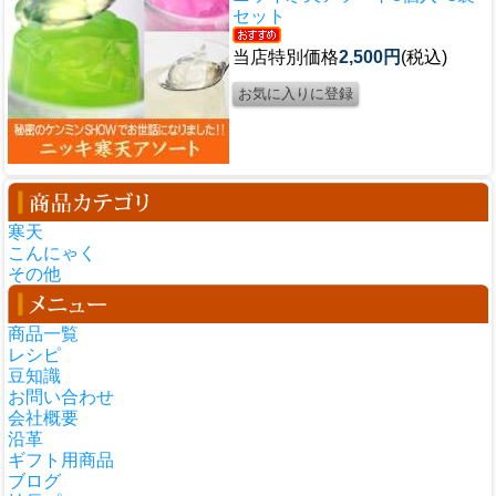
セット
当店特別価格
2,500円
(税込)
寒天
こんにゃく
その他
商品一覧
レシピ
豆知識
お問い合わせ
会社概要
沿革
ギフト用商品
ブログ