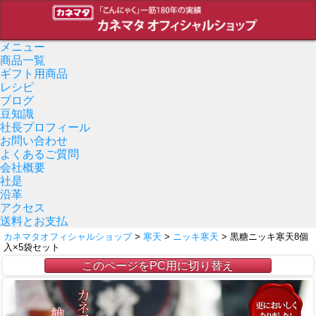
メニュー
商品一覧
ギフト用商品
レシピ
ブログ
豆知識
社長プロフィール
お問い合わせ
よくあるご質問
会社概要
社是
沿革
アクセス
送料とお支払
カネマタオフィシャルショップ
>
寒天
>
ニッキ寒天
> 黒糖ニッキ寒天8個
入×5袋セット
このページをPC用に切り替え