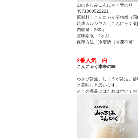
山のさしみこんにゃく青のり
4971809522221
原材料：こんにゃく芋精粉（国
焼成カルシウム（こんにゃく凝
内容量：230g
賞味期限：2ヶ月
保存方法：冷暗所（冷凍不可）
2番人気 白
こんにゃく本来の味
わさび醤油、しょうが醤油、酢
と美味しと思います。
※この商品にはたれは付いてお