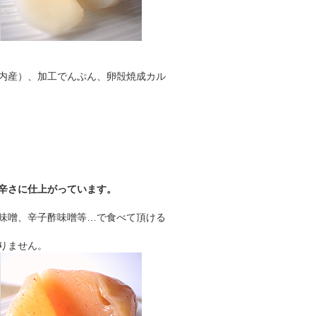
内産）、加工でんぷん、卵殻焼成カル
辛さに仕上がっています。
味噌、辛子酢味噌等…で食べて頂ける
りません。