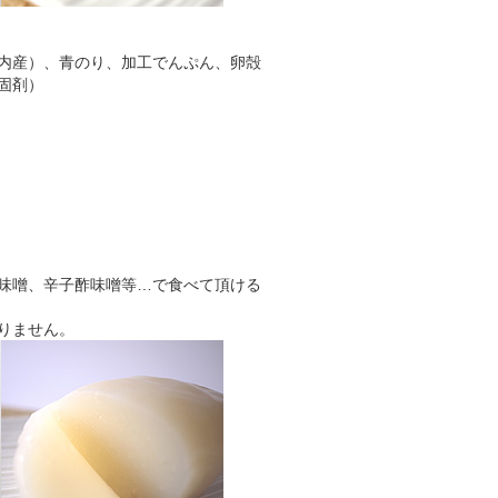
内産）、青のり、加工でんぷん、卵殻
固剤）
味噌、辛子酢味噌等…で食べて頂ける
りません。