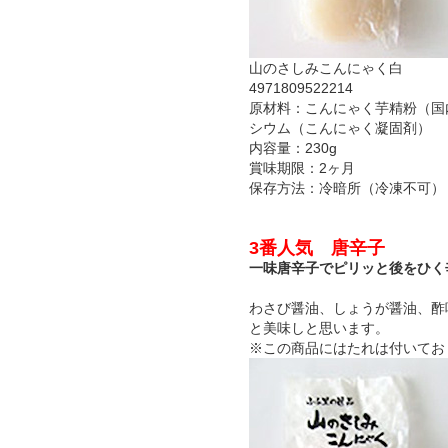
山のさしみこんにゃく白
4971809522214
原材料：こんにゃく芋精粉（国
シウム（こんにゃく凝固剤）
内容量：230g
賞味期限：2ヶ月
保存方法：冷暗所（冷凍不可）
3番人気 唐辛子
一味唐辛子でピリッと後をひく
わさび醤油、しょうが醤油、酢
と美味しと思います。
※この商品にはたれは付いてお