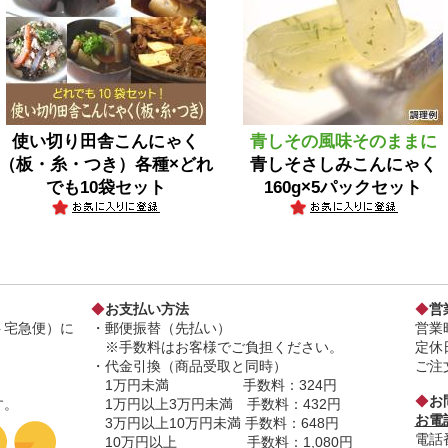
使い切り田舎こんにゃく
青しその風味そのままに
（板・糸・つき）各種×どれ
青しそさしみこんにゃく
でも10袋セット
160g×5パックセット
◆
お支払い方法
◆
営
ト宅急便）に
・郵便振替（先払い）
営業時
※手数料はお客様でご負担ください。
定休
・代金引換（商品受取と同時）
ご注
1万円未満 手数料：324円
◆
お
す。
1万円以上3万円未満 手数料：432円
お電
3万円以上10万円未満 手数料：648円
電話番
10万円以上 手数料：1,080円