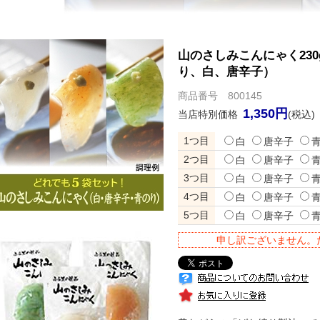
山のさしみこんにゃく230
り、白、唐辛子）
商品番号 800145
1,350円
当店特別価格
(税込)
1つ目
白
唐辛子
2つ目
白
唐辛子
3つ目
白
唐辛子
4つ目
白
唐辛子
5つ目
白
唐辛子
申し訳ございません。