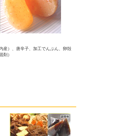
内産）、唐辛子、加工でんぷん、卵殻
固剤）