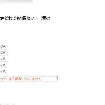
g×どれでも5袋セット（青の
青のり
青のり
青のり
青のり
青のり
ただいま在庫がございません。