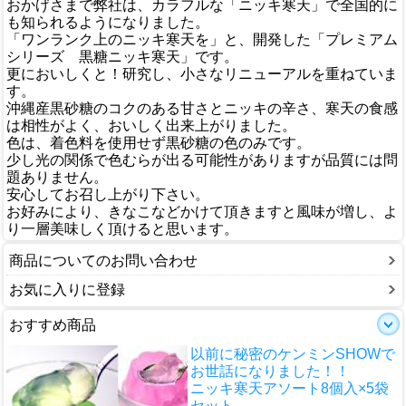
おかげさまで弊社は、カラフルな「ニッキ寒天」で全国的に
も知られるようになりました。
「ワンランク上のニッキ寒天を」と、開発した「プレミアム
シリーズ 黒糖ニッキ寒天」です。
更においしくと！研究し、小さなリニューアルを重ねていま
す。
沖縄産黒砂糖のコクのある甘さとニッキの辛さ、寒天の食感
は相性がよく、おいしく出来上がりました。
色は、着色料を使用せず黒砂糖の色のみです。
少し光の関係で色むらが出る可能性がありますが品質には問
題ありません。
安心してお召し上がり下さい。
お好みにより、きなこなどかけて頂きますと風味が増し、よ
り一層美味しく頂けると思います。
商品についてのお問い合わせ
お気に入りに登録
おすすめ商品
以前に秘密のケンミンSHOWで
お世話になりました！！
ニッキ寒天アソート8個入×5袋
セット