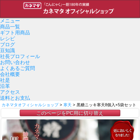
メニュー
商品一覧
ギフト用商品
レシピ
ブログ
豆知識
社長プロフィール
お問い合わせ
よくあるご質問
会社概要
社是
沿革
アクセス
送料とお支払
カネマタオフィシャルショップ
>
寒天
> 黒糖ニッキ寒天8個入×5袋セット
このページをPC用に切り替え