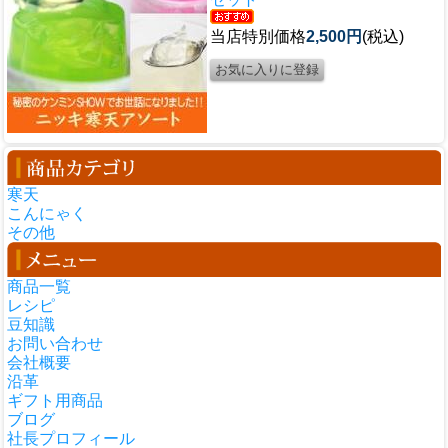
当店特別価格
2,500円
(税込)
寒天
こんにゃく
その他
商品一覧
レシピ
豆知識
お問い合わせ
会社概要
沿革
ギフト用商品
ブログ
社長プロフィール