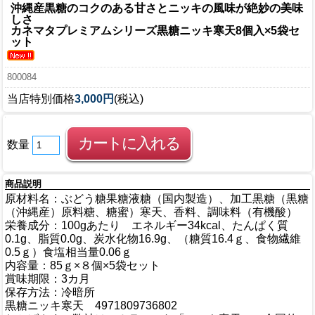
沖縄産黒糖のコクのある甘さとニッキの風味が絶妙の美味
しさ
カネマタプレミアムシリーズ
黒糖ニッキ寒天8個入×5袋セ
ット
800084
当店特別価格
3,000円
(税込)
数量
商品説明
原材料名：ぶどう糖果糖液糖（国内製造）、加工黒糖（黒糖
（沖縄産）原料糖、糖蜜）寒天、香料、調味料（有機酸）
栄養成分：100gあたり エネルギー34kcal、たんぱく質
0.1g、脂質0.0g、炭水化物16.9g、（糖質16.4ｇ、食物繊維
0.5ｇ）食塩相当量0.06ｇ
内容量：85ｇ×８個×5袋セット
賞味期限：3カ月
保存方法：冷暗所
黒糖ニッキ寒天 4971809736802