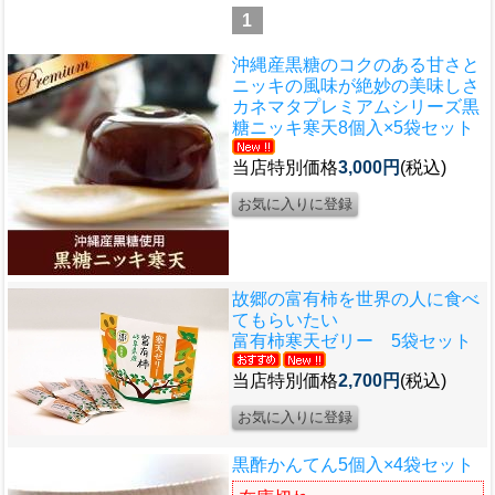
1
沖縄産黒糖のコクのある甘さと
ニッキの風味が絶妙の美味しさ
カネマタプレミアムシリーズ
黒
糖ニッキ寒天8個入×5袋セット
当店特別価格
3,000円
(税込)
故郷の富有柿を世界の人に食べ
てもらいたい
富有柿寒天ゼリー 5袋セット
当店特別価格
2,700円
(税込)
黒酢かんてん5個入×4袋セット