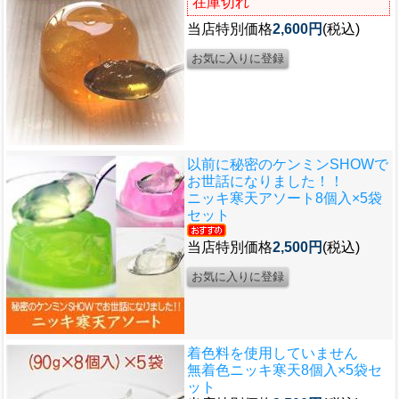
在庫切れ
当店特別価格
2,600円
(税込)
以前に秘密のケンミンSHOWで
お世話になりました！！
ニッキ寒天アソート8個入×5袋
セット
当店特別価格
2,500円
(税込)
着色料を使用していません
無着色ニッキ寒天8個入×5袋セ
ット