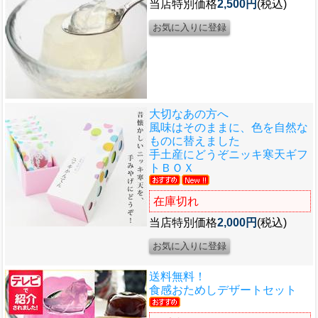
当店特別価格
2,500円
(税込)
大切なあの方へ
風味はそのままに、色を自然な
ものに替えました
手土産にどうぞ
ニッキ寒天ギフ
トＢＯＸ
在庫切れ
当店特別価格
2,000円
(税込)
送料無料！
食感おためしデザートセット